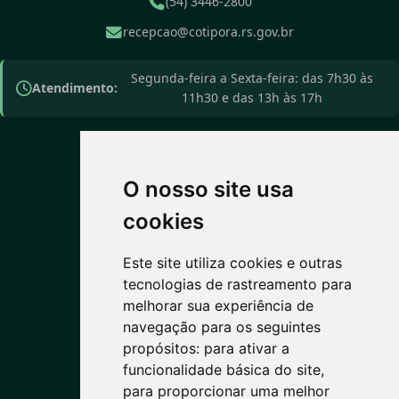
(54) 3446-2800
recepcao@cotipora.rs.gov.br
Segunda-feira a Sexta-feira: das 7h30 às
Atendimento:
11h30 e das 13h às 17h
O nosso site usa
PREVISÃO DO TEMPO
cookies
Este site utiliza cookies e outras
6°C
tecnologias de rastreamento para
melhorar sua experiência de
Céu limpo
navegação para os seguintes
Máx: 18° • Mín: 5°
propósitos:
para ativar a
funcionalidade básica do site
,
para proporcionar uma melhor