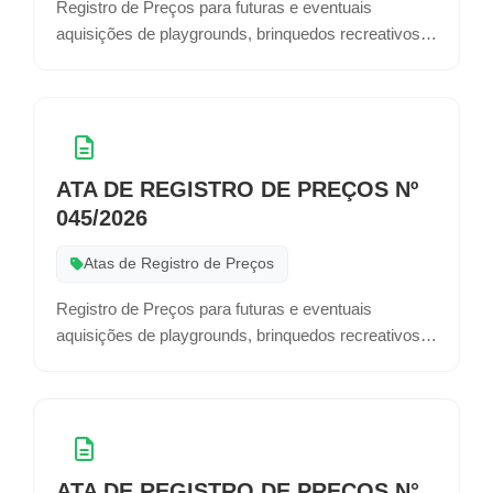
Registro de Preços para futuras e eventuais
aquisições de playgrounds, brinquedos recreativos e
equipamentos lúdico-pedagógicos que serão
adquiridos quando deles o município tiver
necessidades atendendo de forma eficaz as
demandas e demais serviços no quais serão
empregados.
ATA DE REGISTRO DE PREÇOS Nº
045/2026
Atas de Registro de Preços
Registro de Preços para futuras e eventuais
aquisições de playgrounds, brinquedos recreativos e
equipamentos lúdico-pedagógicos que serão
adquiridos quando deles o município tiver
necessidades atendendo de forma eficaz as
demandas e demais serviços no quais serão
empregados.
ATA DE REGISTRO DE PREÇOS N°