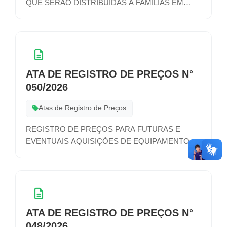
QUE SERÃO DISTRIBUÍDAS A FAMÍLIAS EM
SITUAÇÃO DE VULNERABILIDADE,
ACOMPANHADAS PELO CENTRO DE
REFERÊNCIA DE ASSISTÊNCIA SOCIAL – CRAS,
DE ACORDO COM A LEI MUNICIPAL DOS
BENEFÍCIOS EVENTUAIS Nº 2.403/2015 E
ATA DE REGISTRO DE PREÇOS N°
ALTERAÇÕES POSTERIORES
050/2026
Atas de Registro de Preços
REGISTRO DE PREÇOS PARA FUTURAS E
EVENTUAIS AQUISIÇÕES DE EQUIPAMENTOS
DE PROTEÇÃO INDIVIDUAL (EPI’S), PARA
ATENDER AS DEMANDAS DE TODAS AS
SECRETARIAS MUNICIPAIS
ATA DE REGISTRO DE PREÇOS N°
048/2026