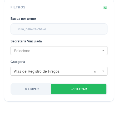
tune
FILTROS
Busca por termo
Secretaria Vinculada
Selecione...
Categoria
×
Atas de Registro de Preços
close
done
LIMPAR
FILTRAR