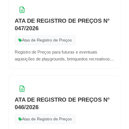
SECRETARIAS MUNICIPAIS
ATA DE REGISTRO DE PREÇOS N°
047/2026
Atas de Registro de Preços
Registro de Preços para futuras e eventuais
aquisições de playgrounds, brinquedos recreativos e
equipamentos lúdico-pedagógicos que serão
adquiridos quando deles o município tiver
necessidades atendendo de forma eficaz as
demandas e demais serviços no quais serão
empregados.
ATA DE REGISTRO DE PREÇOS N°
046/2026
Atas de Registro de Preços