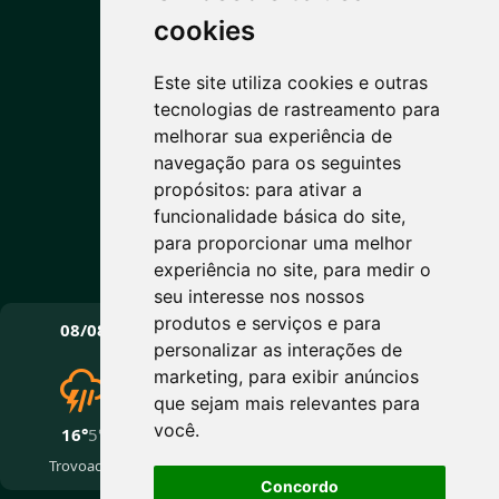
PREVISÃO DO TEMPO
cookies
Este site utiliza cookies e outras
9°C
tecnologias de rastreamento para
melhorar sua experiência de
Nublado
navegação para os seguintes
Máx: 16° • Mín: 5°
propósitos:
para ativar a
funcionalidade básica do site
,
para proporcionar uma melhor
experiência no site
,
para medir o
Vento: 4.4 km/h
seu interesse nos nossos
PRÓXIMOS DIAS
produtos e serviços e para
08/08
09/08
10/08
personalizar as interações de
marketing
,
para exibir anúncios
que sejam mais relevantes para
você
.
16°
5°
16°
5°
14°
3°
Trovoadas
Nublado
Nublado
Concordo