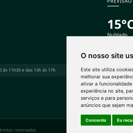
PREVISÃO
15°
Nublado
S
Máx: 23° • Mí
PRÓXIMOS
06/
O nosso site u
Este site utiliza cooki
30 às 11h30 e das 13h às 17h
melhorar sua experiên
23°
1
ativar a funcionalidade
Pancadas 
experiência no site
,
par
serviços e para person
anúncios que sejam ma
Concordo
Eu recu
direitos reservados.