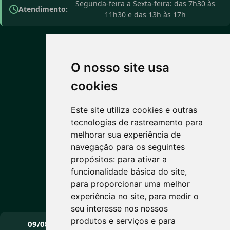
Segunda-feira a Sexta-feira: das 7h30 às
Atendimento:
11h30 e das 13h às 17h
O nosso site usa
PREVISÃO DO TEMPO
cookies
Este site utiliza cookies e outras
7°C
tecnologias de rastreamento para
melhorar sua experiência de
Céu limpo
navegação para os seguintes
Máx: 15° • Mín: 5°
propósitos:
para ativar a
funcionalidade básica do site
,
para proporcionar uma melhor
experiência no site
,
para medir o
Vento: 2 km/h
seu interesse nos nossos
PRÓXIMOS DIAS
produtos e serviços e para
09/08
10/08
11/08