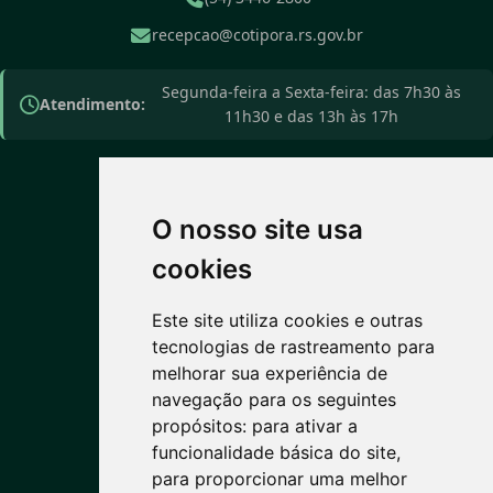
recepcao@cotipora.rs.gov.br
Segunda-feira a Sexta-feira: das 7h30 às
Atendimento:
11h30 e das 13h às 17h
O nosso site usa
PREVISÃO DO TEMPO
cookies
Este site utiliza cookies e outras
11°C
tecnologias de rastreamento para
melhorar sua experiência de
Nublado
navegação para os seguintes
Máx: 15° • Mín: 7°
propósitos:
para ativar a
funcionalidade básica do site
,
para proporcionar uma melhor