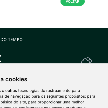
VOLTAR
 DO TEMPO
C
Vento: 11.4 km/h
n: 7°
sa cookies
 DIAS
08
08/08
09/08
es e outras tecnologias de rastreamento para
cia de navegação para os seguintes propósitos:
para
 básica do site
,
para proporcionar uma melhor
7°
18°
4°
16°
5°
a medir o seu interesse nos nossos produtos e