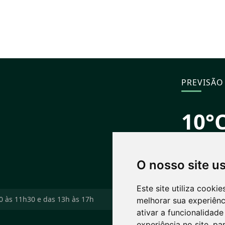
PREVISÃO
10°
Nublado
S
Máx: 15° • Mí
O nosso site u
PRÓXIMOS
07/
Este site utiliza cooki
30 às 11h30 e das 13h às 17h
melhorar sua experiên
ativar a funcionalidade
15°
experiência no site
,
par