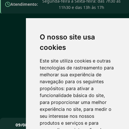
Segunda-feira a Sexta-feira: das 7h30 às
Atendimento:
11h30 e das 13h às 17h
O nosso site usa
PREVISÃO DO TEMPO
cookies
Este site utiliza cookies e outras
7°C
tecnologias de rastreamento para
melhorar sua experiência de
Céu limpo
navegação para os seguintes
Máx: 15° • Mín: 5°
propósitos:
para ativar a
funcionalidade básica do site
,
para proporcionar uma melhor
experiência no site
,
para medir o
Vento: 2.2 km/h
seu interesse nos nossos
PRÓXIMOS DIAS
produtos e serviços e para
09/08
10/08
11/08