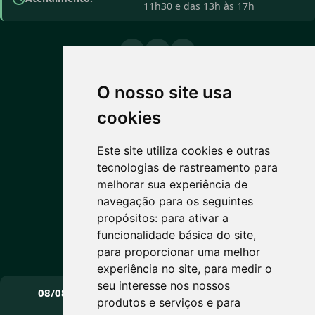
11h30 e das 13h às 17h
O nosso site usa
PREVISÃO DO TEMPO
cookies
16°C
Este site utiliza cookies e outras
tecnologias de rastreamento para
Garoa leve
melhorar sua experiência de
Máx: 16° • Mín: 5°
navegação para os seguintes
propósitos:
para ativar a
funcionalidade básica do site
,
para proporcionar uma melhor
Vento: 7.1 km/h
experiência no site
,
para medir o
PRÓXIMOS DIAS
seu interesse nos nossos
08/08
09/08
10/08
produtos e serviços e para