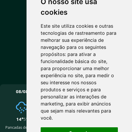
O nosso site usa
PREVISÃO DO TEMPO
cookies
Este site utiliza cookies e outras
10°C
tecnologias de rastreamento para
melhorar sua experiência de
Predominantemente claro
navegação para os seguintes
Máx: 14° • Mín: 5°
propósitos:
para ativar a
funcionalidade básica do site
,
para proporcionar uma melhor
experiência no site
,
para medir o
Vento: 9.4 km/h
seu interesse nos nossos
PRÓXIMOS DIAS
produtos e serviços e para
08/08
09/08
10/08
personalizar as interações de
marketing
,
para exibir anúncios
que sejam mais relevantes para
você
.
14°
5°
15°
5°
14°
2°
Pancadas de chuva
Nublado
Nublado