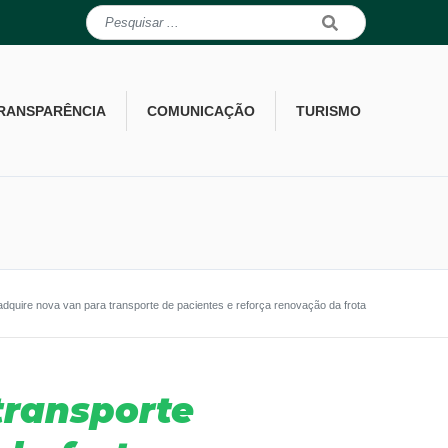
RANSPARÊNCIA
COMUNICAÇÃO
TURISMO
adquire nova van para transporte de pacientes e reforça renovação da frota
transporte