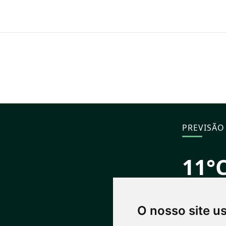
PREVISÃO
11°
Nublado
S
Máx: 15° • Mí
O nosso site u
PRÓXIMOS
07/