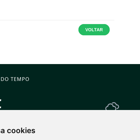
VOLTAR
 DO TEMPO
C
Vento: 11.7 km/h
n: 7°
sa cookies
 DIAS
08
08/08
09/08