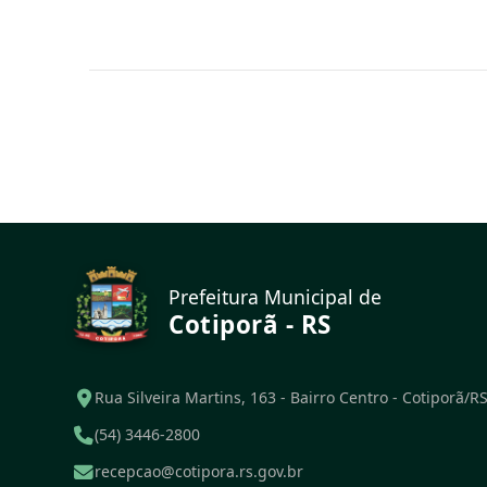
Prefeitura Municipal de
Cotiporã - RS
Rua Silveira Martins, 163 - Bairro Centro - Cotiporã/R
(54) 3446-2800
recepcao@cotipora.rs.gov.br