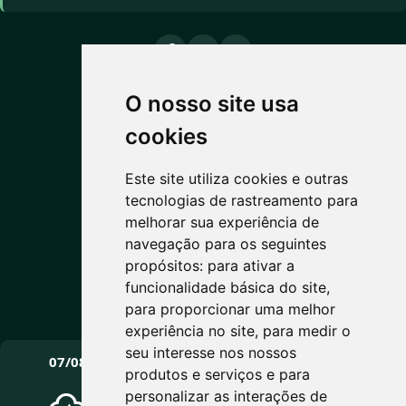
O nosso site usa
PREVISÃO DO TEMPO
cookies
14°C
Este site utiliza cookies e outras
tecnologias de rastreamento para
Nublado
melhorar sua experiência de
Máx: 15° • Mín: 6°
navegação para os seguintes
propósitos:
para ativar a
funcionalidade básica do site
,
para proporcionar uma melhor
Vento: 6.9 km/h
experiência no site
,
para medir o
PRÓXIMOS DIAS
seu interesse nos nossos
07/08
08/08
09/08
produtos e serviços e para
personalizar as interações de