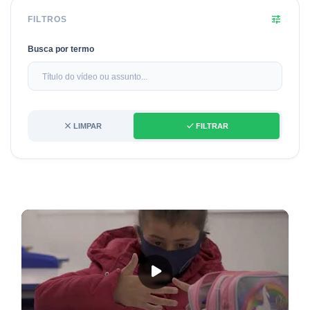
tune
FILTROS
Busca por termo
close
done
LIMPAR
FILTRAR