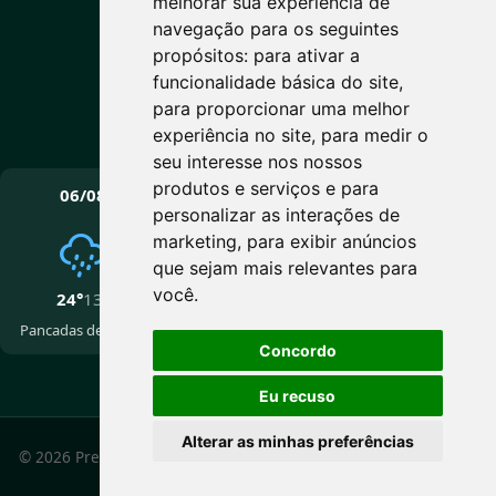
melhorar sua experiência de
Nublado
navegação para os seguintes
Máx: 24° • Mín: 13°
propósitos:
para ativar a
funcionalidade básica do site
,
para proporcionar uma melhor
experiência no site
,
para medir o
Vento: 15.5 km/h
seu interesse nos nossos
PRÓXIMOS DIAS
produtos e serviços e para
06/08
07/08
08/08
personalizar as interações de
marketing
,
para exibir anúncios
que sejam mais relevantes para
você
.
24°
13°
16°
7°
16°
4°
Pancadas de chuva
Trovoadas
Pancadas de chuva
Concordo
Eu recuso
Alterar as minhas preferências
© 2026 Prefeitura Municipal de Cotiporã - RS. Todos os
direitos reservados.