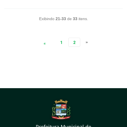
Exibindo
21-33
de
33
itens.
»
1
2
«
Prefeitura Municipal de