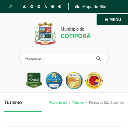
Mapa do Site
MENU
Município de
COTIPORÃ
Turismo
Página Inicial
Turismo
Pórtico de São Casemiro