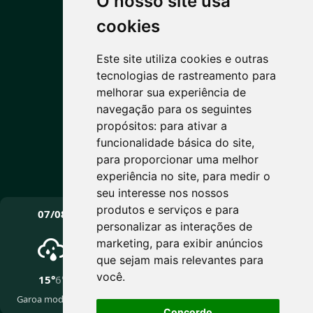
O nosso site usa
PREVISÃO DO TEMPO
cookies
Este site utiliza cookies e outras
6°C
tecnologias de rastreamento para
melhorar sua experiência de
Nublado
navegação para os seguintes
Máx: 15° • Mín: 6°
propósitos:
para ativar a
funcionalidade básica do site
,
para proporcionar uma melhor
experiência no site
,
para medir o
Vento: 3.9 km/h
seu interesse nos nossos
PRÓXIMOS DIAS
produtos e serviços e para
07/08
08/08
09/08
personalizar as interações de
marketing
,
para exibir anúncios
que sejam mais relevantes para
você
.
15°
6°
18°
5°
16°
5°
Garoa moderada
Trovoadas
Céu limpo
Concordo