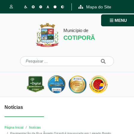
Mapa do Site
MENU
Município de
COTIPORÃ
Notícias
Página Inicial
Notícias
Pavimentação da Rua Ângelo Girardi é inaugurada em Lajeado Bonito