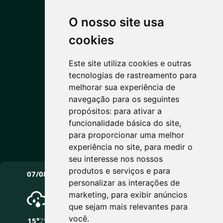
O nosso site usa
PREVISÃO DO TEMPO
cookies
Este site utiliza cookies e outras
11°C
tecnologias de rastreamento para
melhorar sua experiência de
Nublado
navegação para os seguintes
Máx: 15° • Mín: 7°
propósitos:
para ativar a
funcionalidade básica do site
,
para proporcionar uma melhor
experiência no site
,
para medir o
Vento: 11.7 km/h
seu interesse nos nossos
PRÓXIMOS DIAS
produtos e serviços e para
07/08
08/08
09/08
personalizar as interações de
marketing
,
para exibir anúncios
que sejam mais relevantes para
você
.
15°
7°
18°
4°
16°
5°