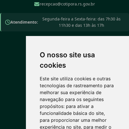
recepcao@cotipora.rs.gov.br
Segunda-feira a Sexta-feira: das 7h30 às
Atendimento:
11h30 e das 13h às 17h
O nosso site usa
PREVISÃO DO TEMPO
cookies
Este site utiliza cookies e outras
4°C
tecnologias de rastreamento para
melhorar sua experiência de
Céu limpo
navegação para os seguintes
Máx: 14° • Mín: 2°
propósitos:
para ativar a
funcionalidade básica do site
,
para proporcionar uma melhor
experiência no site
,
para medir o