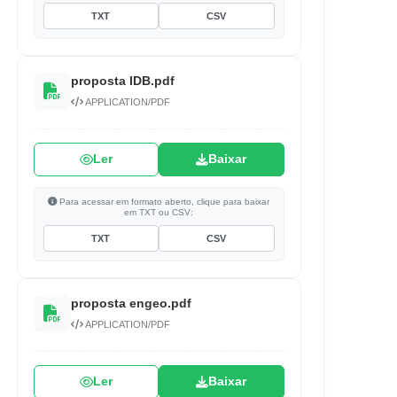
TXT
CSV
proposta IDB.pdf
APPLICATION/PDF
Ler
Baixar
Para acessar em formato aberto, clique para baixar
em TXT ou CSV:
TXT
CSV
proposta engeo.pdf
APPLICATION/PDF
Ler
Baixar