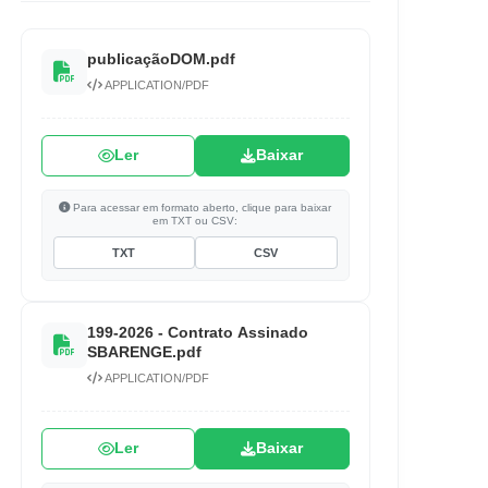
publicaçãoDOM.pdf
APPLICATION/PDF
Ler
Baixar
Para acessar em formato aberto, clique para baixar
em TXT ou CSV:
TXT
CSV
199-2026 - Contrato Assinado
SBARENGE.pdf
APPLICATION/PDF
Ler
Baixar