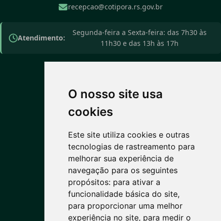
recepcao@cotipora.rs.gov.br
Segunda-feira a Sexta-feira: das 7h30 às
Atendimento:
11h30 e das 13h às 17h
O nosso site usa
PREVISÃO DO TEMPO
cookies
Este site utiliza cookies e outras
4°C
tecnologias de rastreamento para
melhorar sua experiência de
Céu limpo
navegação para os seguintes
Máx: 14° • Mín: 2°
propósitos:
para ativar a
funcionalidade básica do site
,
para proporcionar uma melhor
experiência no site
,
para medir o