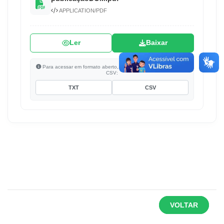
APPLICATION/PDF
Ler
Baixar
Para acessar em formato aberto, clique para baixar em TXT ou
CSV:
TXT
CSV
VOLTAR