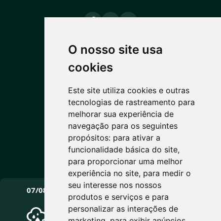
O nosso site usa
PREVISÃO DO TEMPO
cookies
9°C
Este site utiliza cookies e outras
tecnologias de rastreamento para
Céu limpo
melhorar sua experiência de
Máx: 15° • Mín: 6°
navegação para os seguintes
propósitos:
para ativar a
funcionalidade básica do site
,
para proporcionar uma melhor
Vento: 4.8 km/h
experiência no site
,
para medir o
PRÓXIMOS DIAS
seu interesse nos nossos
07/08
08/08
09/08
produtos e serviços e para
personalizar as interações de
marketing
,
para exibir anúncios