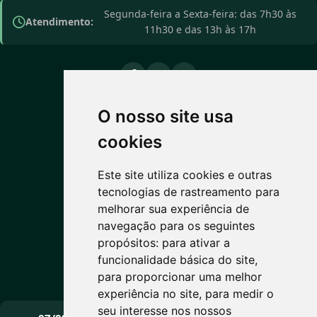
Segunda-feira a Sexta-feira: das 7h30 às
Atendimento:
11h30 e das 13h às 17h
O nosso site usa
PREVISÃO DO TEMPO
cookies
14°C
Este site utiliza cookies e outras
tecnologias de rastreamento para
Predominantemente claro
melhorar sua experiência de
Máx: 15° • Mín: 6°
navegação para os seguintes
propósitos:
para ativar a
funcionalidade básica do site
,
para proporcionar uma melhor
Vento: 7 km/h
experiência no site
,
para medir o
PRÓXIMOS DIAS
seu interesse nos nossos