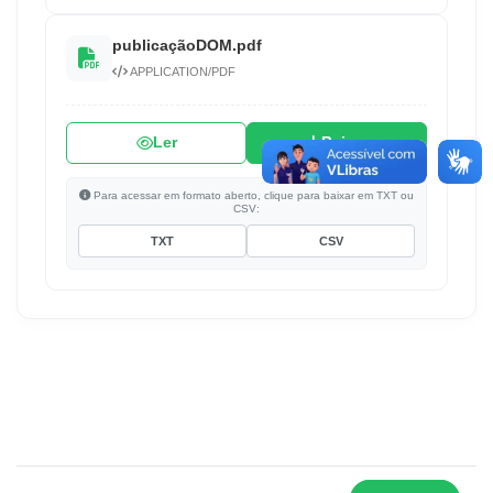
publicaçãoDOM.pdf
APPLICATION/PDF
Ler
Baixar
Para acessar em formato aberto, clique para baixar em TXT ou
CSV:
TXT
CSV