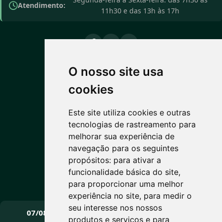
Atendimento:
11h30 e das 13h às 17h
O nosso site usa
PREVISÃO DO TEMPO
cookies
14°C
Este site utiliza cookies e outras
tecnologias de rastreamento para
Nublado
melhorar sua experiência de
Máx: 15° • Mín: 6°
navegação para os seguintes
propósitos:
para ativar a
funcionalidade básica do site
,
para proporcionar uma melhor
Vento: 7.3 km/h
experiência no site
,
para medir o
PRÓXIMOS DIAS
seu interesse nos nossos
07/08
08/08
09/08
produtos e serviços e para