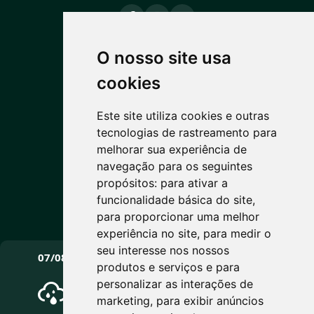
O nosso site usa
PREVISÃO DO TEMPO
cookies
14°C
Este site utiliza cookies e outras
tecnologias de rastreamento para
Nublado
melhorar sua experiência de
Máx: 15° • Mín: 6°
navegação para os seguintes
propósitos:
para ativar a
funcionalidade básica do site
,
para proporcionar uma melhor
Vento: 6.4 km/h
experiência no site
,
para medir o
PRÓXIMOS DIAS
seu interesse nos nossos
07/08
08/08
09/08
produtos e serviços e para
personalizar as interações de
marketing
,
para exibir anúncios