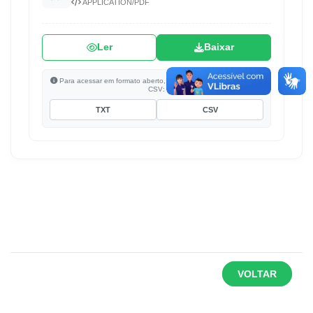
APPLICATION/PDF
Ler
Baixar
Para acessar em formato aberto, clique para baixar em TXT ou
CSV:
TXT
CSV
VOLTAR