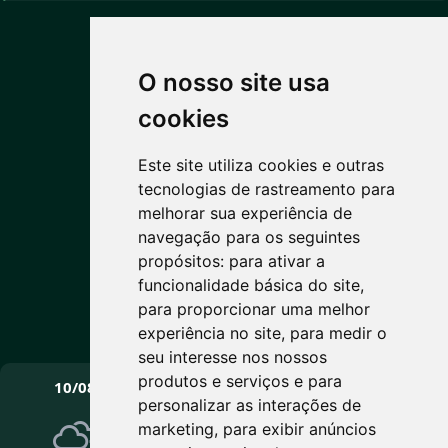
O nosso site usa
PREVISÃO DO TEMPO
cookies
Este site utiliza cookies e outras
4°C
tecnologias de rastreamento para
melhorar sua experiência de
Céu limpo
navegação para os seguintes
Máx: 14° • Mín: 2°
propósitos:
para ativar a
funcionalidade básica do site
,
para proporcionar uma melhor
experiência no site
,
para medir o
Vento: 4 km/h
seu interesse nos nossos
PRÓXIMOS DIAS
produtos e serviços e para
10/08
11/08
12/08
personalizar as interações de
marketing
,
para exibir anúncios