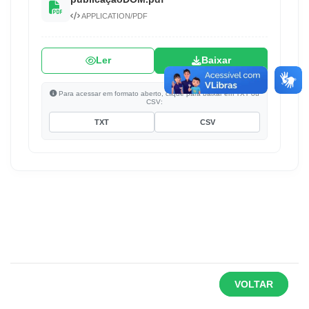
APPLICATION/PDF
Ler
Baixar
Para acessar em formato aberto, clique para baixar em TXT ou
CSV:
TXT
CSV
VOLTAR