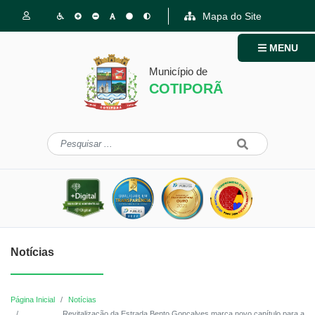
Mapa do Site
MENU
Município de
COTIPORÃ
Notícias
Página Inicial
Notícias
Revitalização da Estrada Bento Gonçalves marca novo capítulo para a