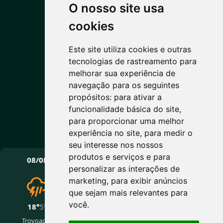
O nosso site usa
PREVISÃO DO TEMPO
cookies
Este site utiliza cookies e outras
6°C
tecnologias de rastreamento para
melhorar sua experiência de
Céu limpo
navegação para os seguintes
Máx: 18° • Mín: 5°
propósitos:
para ativar a
funcionalidade básica do site
,
para proporcionar uma melhor
experiência no site
,
para medir o
Vento: 5.2 km/h
seu interesse nos nossos
PRÓXIMOS DIAS
produtos e serviços e para
08/08
09/08
10/08
personalizar as interações de
marketing
,
para exibir anúncios
que sejam mais relevantes para
você
.
18°
5°
16°
5°
13°
2°
Trovoadas
Céu limpo
Nublado